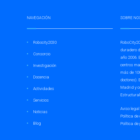
NAVEGACIÓN
SOBRE NO
Robocity2030
RoboCity20
duradero d
Consorcio
año 2006. 
centros mad
Investigación
más de 100
Docencia
doctores).
Madrid y c
Actividades
Estructura
Servicios
Aviso legal
Noticias
Política de
Blog
Política de