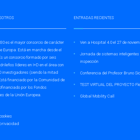
SOTROS
ENTRADAS RECIENTES
30 es el mayor consorcio de carácter
Ven a Hospital 4.0 el 27 de novie
e Europa. Está en marcha desde el
Jornada de sistemas inteligentes
Es un consorcio formado por seis
inspección
rileños líderes en I+D en el área con
 investigadores (siendo la mitad
Conferencia del Profesor Bruno Sic
 Está financiado por la Comunidad de
TEST VIRTUAL DEL PROYECTO Fle
ofinanciado por los Fondos
les de la Unión Europea.
Global Mobility Call
 cookies
 privacidad