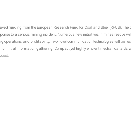
ceived funding from the European Research Fund for Coal and Steel (RFCS). The p
response to a serious mining incident. Numerous new initiatives in mines rescue w
ing operations and profitability. Two novel communication technologies will be 
or initial information gathering. Compact yet highly efficient mechanical aids w
loped.