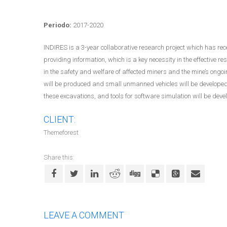
Periodo:
2017-2020
INDIRES is a 3-year collaborative research project which has re
providing information, which is a key necessity in the effective 
in the safety and welfare of affected miners and the mine’s ongo
will be produced and small unmanned vehicles will be developed f
these excavations, and tools for software simulation will be deve
CLIENT:
Themeforest
Share this:
LEAVE A COMMENT